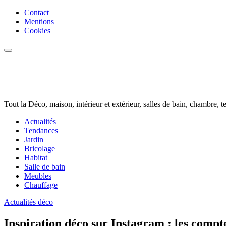
Aller
Contact
au
Mentions
contenu
Cookies
Tout la Déco, maison, intérieur et extérieur, salles de bain, chambre, t
Actualités
Tendances
Jardin
Bricolage
Habitat
Salle de bain
Meubles
Chauffage
Actualités déco
Inspiration déco sur Instagram : les compte