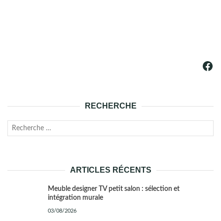
Fac
RECHERCHE
Recherche
LANC
pour :
LA
ARTICLES RÉCENTS
RECH
Meuble designer TV petit salon : sélection et
intégration murale
03/08/2026