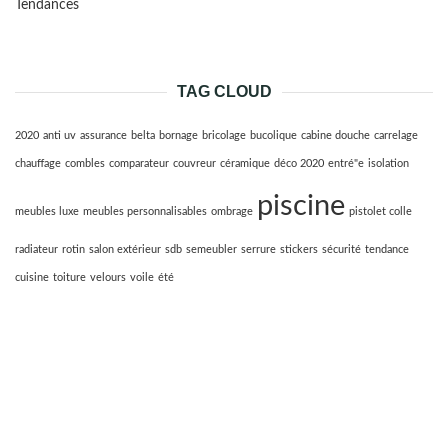
Tendances
TAG CLOUD
2020
anti uv
assurance
belta
bornage
bricolage
bucolique
cabine douche
carrelage
chauffage
combles
comparateur
couvreur
céramique
déco 2020
entré"e
isolation
piscine
meubles luxe
meubles personnalisables
ombrage
pistolet colle
radiateur
rotin
salon extérieur
sdb
semeubler
serrure
stickers
sécurité
tendance
cuisine
toiture
velours
voile
été