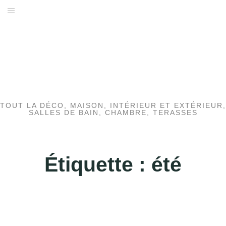
Aller
au
ACTUALITÉS
contenu
TENDANCES
JARDIN
BRICOLAGE
TOUT LA DÉCO, MAISON, INTÉRIEUR ET EXTÉRIEUR,
SALLES DE BAIN, CHAMBRE, TERASSES
HABITAT
SALLE DE BAIN
Étiquette :
été
MEUBLES
CHAUFFAGE